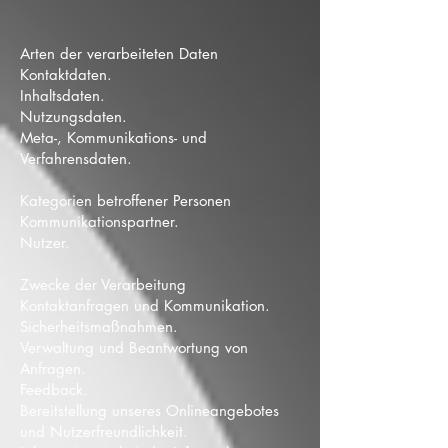
Arten der verarbeiteten Daten
Kontaktdaten.
Inhaltsdaten.
Nutzungsdaten.
Meta-, Kommunikations- und
Verfahrensdaten.
Kategorien betroffener Personen
Kommunikationspartner.
Nutzer.
Zwecke der Verarbeitung
Kontaktanfragen und Kommunikation.
Sicherheitsmaßnahmen.
Verwaltung und Beantwortung von
Anfragen.
Feedback.
Bereitstellung unseres Onlineangebotes
und Nutzerfreundlichkeit.