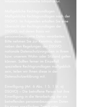
Informationstechnische Infrastruktur.
Maßgebliche Rechtsgrundlagen
Maßgebliche Rechtsgrundlagen nach der
DSGVO: Im Folgenden erhalten Sie eine
Übersicht der Rechtsgrundlagen der
DSGVO, auf deren Basis wir
personenbezogene Daten verarbeiten.
Bitte nehmen Sie zur Kenntnis, dass
neben den Regelungen der DSGVO
nationale Datenschutzvorgaben in Ihrem
bzw. unserem Wohn- oder Sitzland gelten
können. Sollten ferner im Einzelfall
speziellere Rechtsgrundlagen maßgeblich
sein, teilen wir Ihnen diese in der
Datenschutzerklärung mit.
Einwilligung (Art. 6 Abs. 1 S. 1 lit. a)
DSGVO) – Die betroffene Person hat ihre
Einwilligung in die Verarbeitung der sie
betreffenden personenbezogenen Daten
für einen spezifischen Zweck oder