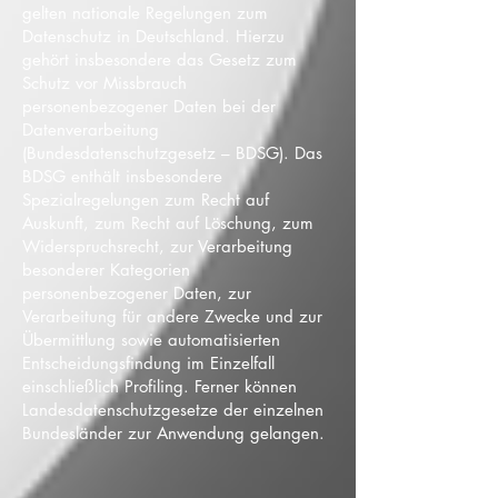
gelten nationale Regelungen zum
Datenschutz in Deutschland. Hierzu
gehört insbesondere das Gesetz zum
Schutz vor Missbrauch
personenbezogener Daten bei der
Datenverarbeitung
(Bundesdatenschutzgesetz – BDSG). Das
BDSG enthält insbesondere
Spezialregelungen zum Recht auf
Auskunft, zum Recht auf Löschung, zum
Widerspruchsrecht, zur Verarbeitung
besonderer Kategorien
personenbezogener Daten, zur
Verarbeitung für andere Zwecke und zur
Übermittlung sowie automatisierten
Entscheidungsfindung im Einzelfall
einschließlich Profiling. Ferner können
Landesdatenschutzgesetze der einzelnen
Bundesländer zur Anwendung gelangen.